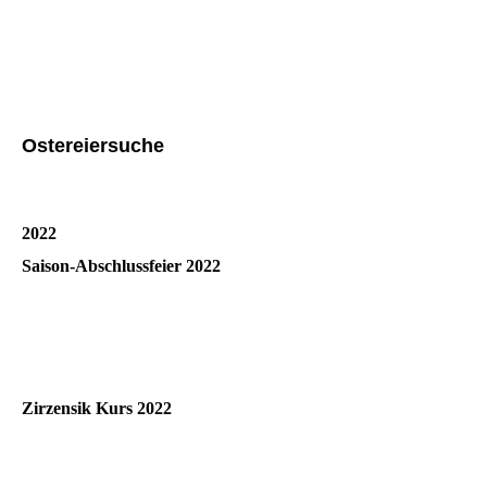
WhatsApp Image 2025-12-27 at 17.19.28
WhatsApp Image 2025-12-27 at 17.19.14
WhatsApp Image 2025-12-27 at 17.18.37
Ostereiersuche
Ostereiersuche
2022
Saison-Abschlussfeier 2022
Zirzensik Kurs 2022