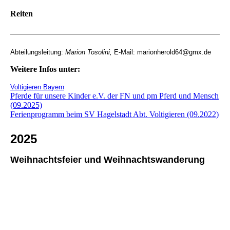
Reiten
Abteilungsleitung:
Marion Tosolini,
E-Mail: marionherold64@gmx.de
Weitere Infos unter:
Voltigieren Bayern
Pferde für unsere Kinder e.V. der FN und pm Pferd und Mensch
(09.2025)
Ferienprogramm beim SV Hagelstadt Abt. Voltigieren (09.2022)
2025
Weihnachtsfeier und Weihnachtswanderung
WhatsApp Image 2025-12-27 at 17.31.28
WhatsApp Image 2025-12-27 at 17.28.53
WhatsApp Image 2025-12-27 at 17.29.25