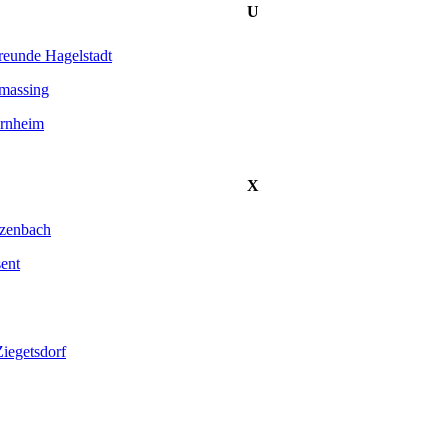
U
reunde Hagelstadt
massing
rnheim
X
zenbach
ent
iegetsdorf