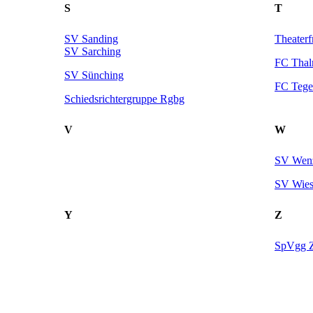
S
T
SV Sanding
Theaterf
SV Sarching
FC Thal
SV Sünching
FC Tege
Schiedsrichtergruppe Rgbg
V
W
SV Wen
SV Wies
Y
Z
SpVgg Z