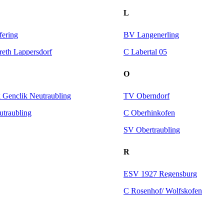
L
ering
BV Langenerling
eth Lappersdorf
C Labertal 05
O
 Genclik Neutraubling
TV Oberndorf
traubling
C Oberhinkofen
SV Obertraubling
R
ESV 1927 Regensburg
C Rosenhof/ Wolfskofen