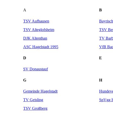
A
B
TSV Aufhausen
Bayrisch
TSV Alteglofsheim
TSV Ber
DJK Altenthan
TV Barb
ASC Hagelstadt 1995
VfB Ba
D
E
SV Donaustauf
G
H
Gemeinde Hagelstadt
Hundeve
TV Geisling
SpVgg H
TSV Großberg