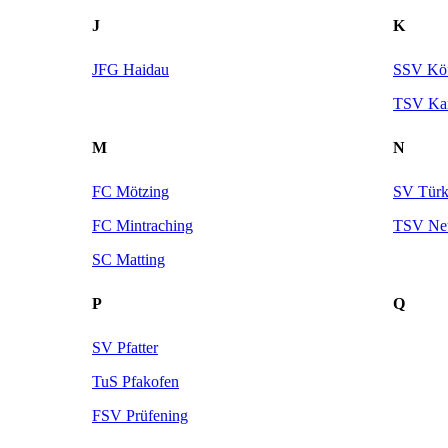
J
K
JFG Haidau
SSV Köf
TSV Kar
M
N
FC Mötzing
SV Türk
FC Mintraching
TSV Neu
SC Matting
P
Q
SV Pfatter
TuS Pfakofen
FSV Prüfening